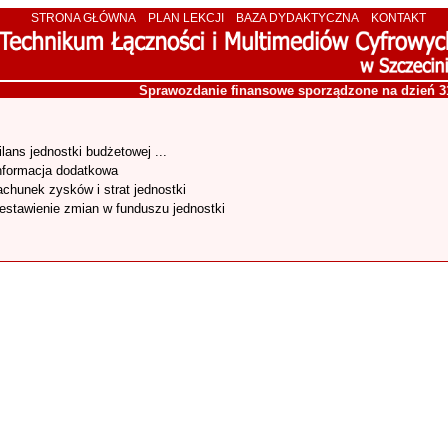
STRONA GŁÓWNA
PLAN LEKCJI
BAZA DYDAKTYCZNA
KONTAKT
Sprawozdanie finansowe sporządzone na dzień 31
ilans jednostki budżetowej ...
nformacja dodatkowa
achunek zysków i strat jednostki
estawienie zmian w funduszu jednostki