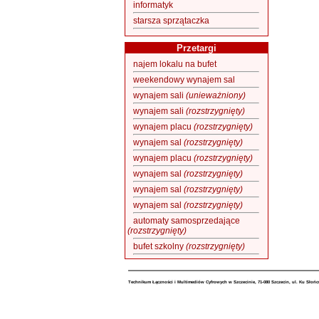
informatyk
starsza sprzątaczka
Przetargi
najem lokalu na bufet
weekendowy wynajem sal
wynajem sali
(unieważniony)
wynajem sali
(rozstrzygnięty)
wynajem placu
(rozstrzygnięty)
wynajem sal
(rozstrzygnięty)
wynajem placu
(rozstrzygnięty)
wynajem sal
(rozstrzygnięty)
wynajem sal
(rozstrzygnięty)
wynajem sal
(rozstrzygnięty)
automaty samosprzedające
(rozstrzygnięty)
bufet szkolny
(rozstrzygnięty)
Technikum Łączności i Multimediów Cyfrowych w Szczecinie, 71-080 Szczecin, ul. Ku Słońc