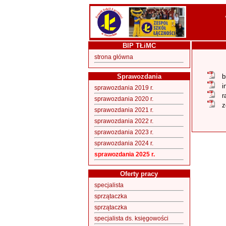
BIP TŁiMC
strona główna
Sprawozdania
b
i
sprawozdania 2019 r.
r
sprawozdania 2020 r.
z
sprawozdania 2021 r.
sprawozdania 2022 r.
sprawozdania 2023 r.
sprawozdania 2024 r.
sprawozdania 2025 r.
Oferty pracy
specjalista
sprzątaczka
sprzątaczka
specjalista ds. księgowości